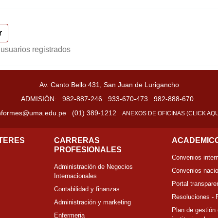
 usuarios registrados
Av. Canto Bello 431, San Juan de Lurigancho
ADMISIÓN:
982-887-246
933-670-473
982-888-670
nformes@uma.edu.pe
(01) 389-1212
ANEXOS DE OFICINAS (CLICK AQU
NTERES
CARRERAS
ACADEMIC
PROFESIONALES
Convenios inter
Administración de Negocios
Convenios naci
Internacionales
Portal transpare
Contabilidad y finanzas
Resoluciones -
Administración y marketing
Plan de gestión 
Enfermeria