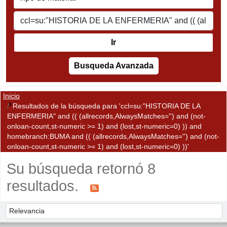
Ir
Busqueda Avanzada
Inicio
Resultados de la búsqueda para 'ccl=su:"HISTORIA DE LA
ENFERMERIA" and (( (allrecords,AlwaysMatches='') and (not-
onloan-count,st-numeric >= 1) and (lost,st-numeric=0) )) and
homebranch:BUMA and (( (allrecords,AlwaysMatches='') and (not-
onloan-count,st-numeric >= 1) and (lost,st-numeric=0) ))'
Su búsqueda retornó 8
resultados.
Ordenar
Ordenar por: