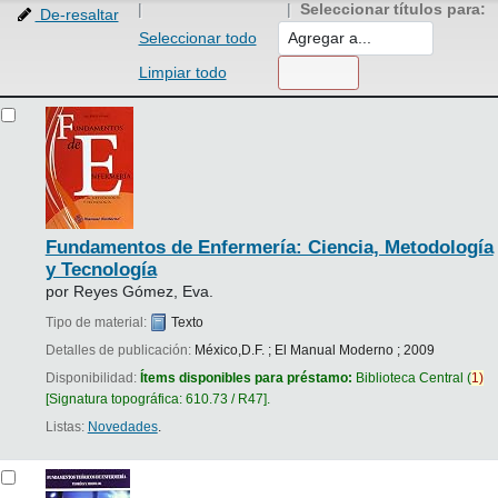
Seleccionar títulos para:
De-resaltar
Seleccionar todo
Limpiar todo
Resultados
Fundamentos de Enfermería: Ciencia, Metodología
y Tecnología
por
Reyes Gómez, Eva.
Tipo de material:
Texto
Detalles de publicación:
México,D.F.
;
El Manual Moderno
;
2009
Disponibilidad:
Ítems disponibles para préstamo:
Biblioteca Central
(
1)
Signatura topográfica:
610.73 / R47
.
Listas:
Novedades
.