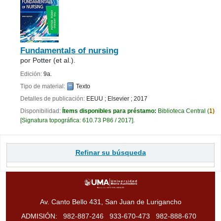
Fundamentals of nursing
por
Potter (et al.).
Edición:
9a.
Tipo de material:
Texto
Detalles de publicación:
EEUU
;
Elsevier
;
2017
Disponibilidad:
Ítems disponibles para préstamo:
Biblioteca Central
(
1)
Signatura topográfica:
610.73 P86 / 2017
.
Páginas
Refinar su búsqueda
Av. Canto Bello 431, San Juan de Lurigancho
ADMISIÓN:
982-887-246
933-670-473
982-888-670