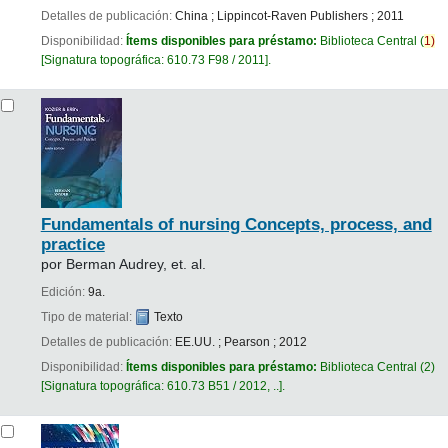
Detalles de publicación:
China
;
Lippincot-Raven Publishers
;
2011
Disponibilidad:
Ítems disponibles para préstamo:
Biblioteca Central
(
1)
Signatura topográfica:
610.73 F98 / 2011
.
Fundamentals of nursing Concepts, process, and
practice
por
Berman Audrey, et. al.
Edición:
9a.
Tipo de material:
Texto
Detalles de publicación:
EE.UU.
;
Pearson
;
2012
Disponibilidad:
Ítems disponibles para préstamo:
Biblioteca Central
(2)
Signatura topográfica:
610.73 B51 / 2012, ..
.