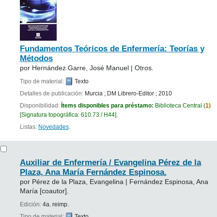
Fundamentos Teóricos de Enfermería: Teorías y
Métodos
por
Hernández Garre, José Manuel
|
Otros.
Tipo de material:
Texto
Detalles de publicación:
Murcia
;
DM Librero-Editor
;
2010
Disponibilidad:
Ítems disponibles para préstamo:
Biblioteca Central
(
1)
Signatura topográfica:
610.73 / H44
.
Listas:
Novedades
.
Auxiliar de Enfermería /
Evangelina Pérez de la
Plaza, Ana María Fernández Espinosa.
por
Pérez de la Plaza, Evangelina
|
Fernández Espinosa, Ana
María
[coautor]
.
Edición:
4a. reimp.
Tipo de material:
Texto