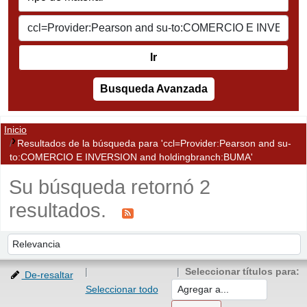
Ir
Busqueda Avanzada
Inicio
Resultados de la búsqueda para 'ccl=Provider:Pearson and su-
to:COMERCIO E INVERSION and holdingbranch:BUMA'
Su búsqueda retornó 2
resultados.
Ordenar
Ordenar por:
Seleccionar títulos para:
De-resaltar
Seleccionar todo