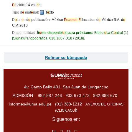
E
dición:
14 va.
e
d.
Tipo d
e
mat
e
rial:
T
e
xto
D
e
tall
e
s d
e
publicación:
México
P
e
arson
E
ducacion d
e
México S.A. d
e
C.V.
2018
Disponibilidad:
Ít
e
ms disponibl
e
s para préstamo:
Bibliot
e
ca C
e
ntral
(1)
Signatura topográfica:
618.1807 D18 / 2018
.
Páginas
Refinar su búsqueda
Av. Canto Bello 431, San Juan de Lurigancho
ADMISIÓN:
982-887-246
933-670-473
982-888-670
informes@uma.edu.pe
(01) 389-1212
ANEXOS DE OFICINAS
(CLICK AQUÍ)
Siguenos en: